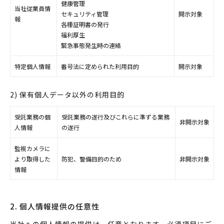
健康管理
当社従業員情
セキュリティ管理
開示対象
報
各種証明書の発行
福利厚生
緊急事態発生時の連絡
特定個人情報
番号法に定められた利用目的
開示対象
2) 保有個人データ以外の利用目的
受託業務の個
受託業務の遂行及びこれらに準ずる業務
非開示対象
人情報
の遂行
監視カメラに
より取得した
防犯、警備目的のため
非開示対象
情報
2. 個人情報提供の任意性